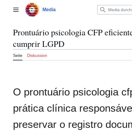
Zum
Inhalt
Media
Hauptmenü
springen
Prontuário psicologia CFP eficiente
cumprir LGPD
Seite
Diskussion
O prontuário psicologia c
prática clínica responsáve
preservar o registro docu