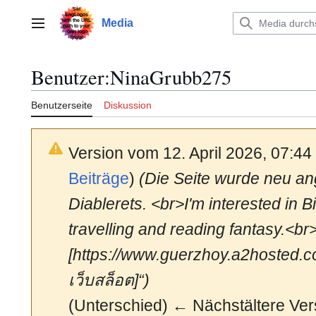
Zum
Inhalt
Media
Hauptmenü
springen
Benutzer
:
NinaGrubb275
Benutzerseite
Diskussion
Version vom 12. April 2026, 07:4
Beiträge
)
(Die Seite wurde neu ange
Diablerets. <br>I'm interested in Bi
travelling and reading fantasy.<b
[https://www.guerzhoy.a2hosted.
เว็บสล็อต]“)
(Unterschied) ← Nächstältere Vers