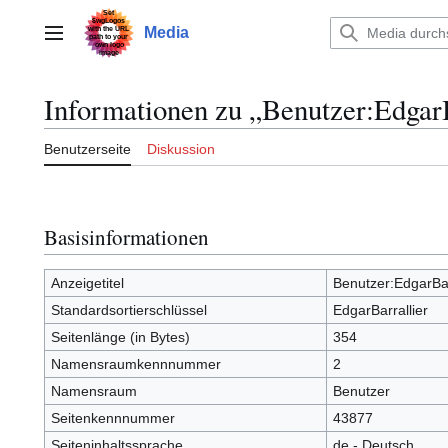
Zum
Inhalt
Media
Hauptmenü
springen
Informationen zu „Benutzer:EdgarB
Benutzerseite
Diskussion
Basisinformationen
Anzeigetitel
Benutzer:EdgarBar
Standardsortierschlüssel
EdgarBarrallier
Seitenlänge (in Bytes)
354
Namensraumkennnummer
2
Namensraum
Benutzer
Seitenkennnummer
43877
Seiteninhaltssprache
de - Deutsch